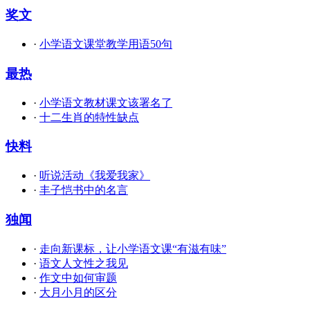
奖文
·
小学语文课堂教学用语50句
最热
·
小学语文教材课文该署名了
·
十二生肖的特性缺点
快料
·
听说活动《我爱我家》
·
丰子恺书中的名言
独闻
·
走向新课标，让小学语文课“有滋有味”
·
语文人文性之我见
·
作文中如何审题
·
大月小月的区分