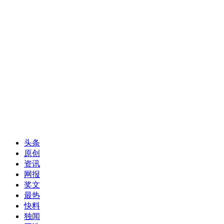
头条
原创
资讯
网报
奖文
最热
快料
独闻