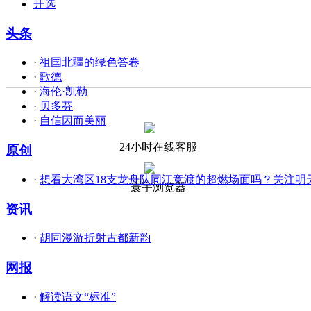
开选
头条
·
祖国北疆的绿色答卷
·
歌德
·
海伦·凯勒
·
贝多芬
·
自信因而美丽
24小时在线客服
原创
·
想看大湾区18支龙舟队同江竞渡的超燃场面吗？关注明
寰宇浏览器
资讯
·
胡同漫游折射古都新韵
网报
·
解读语文“标准”